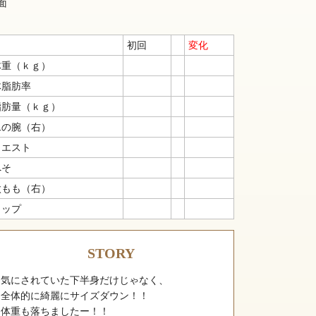
面
初回
変化
体重（ｋｇ）
体脂肪率
脂肪量（ｋｇ）
二の腕（右）
ウエスト
へそ
太もも（右）
ヒップ
STORY
気にされていた下半身だけじゃなく、
全体的に綺麗にサイズダウン！！
体重も落ちましたー！！