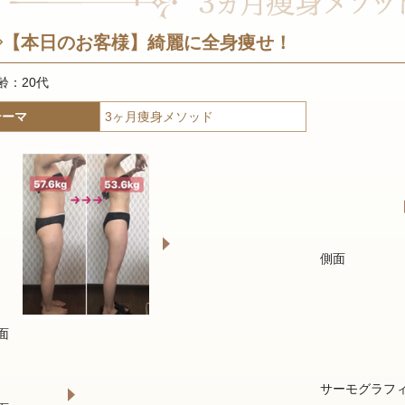
◇【本日のお客様】綺麗に全身痩せ！
齢：20代
テーマ
3ヶ月痩身メソッド
側面
面
サーモグラフ