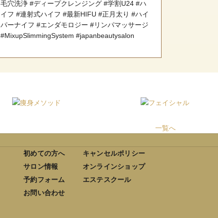
毛穴洗浄 #ディープクレンジング #学割U24 #ハ
イフ #連射式ハイフ #最新HIFU #正月太り #ハイ
パーナイフ #エンダモロジー #リンパマッサージ
#MixupSlimmingSystem #japanbeautysalon
一覧へ
初めての方へ
キャンセルポリシー
サロン情報
オンラインショップ
予約フォーム
エステスクール
お問い合わせ