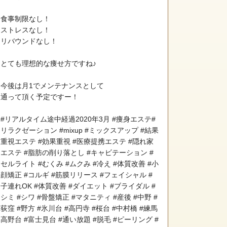
食事制限なし！
ストレスなし！
リバウンドなし！
とても理想的な痩せ方ですね♪
今後は月1でメンテナンスとして
通って頂く予定ですー！
#リアルタイム途中経過2020年3月 #痩身エステ#
リラクゼーション #mixup #ミックスアップ #結果
重視エステ #効果重視 #医療提携エステ #隠れ家
エステ #脂肪の削り落とし #キャビテーション #
セルライト #むくみ #ムクみ #冷え #体質改善 #小
顔矯正 #コルギ #筋膜リリース #フェイシャル #
子連れOK #体質改善 #ダイエット #ブライダル #
シミ #シワ #骨盤矯正 #マタニティ #産後 #中野 #
荻窪 #野方 #氷川台 #高円寺 #桜台 #中村橋 #練馬
高野台 #富士見台 #通い放題 #脱毛 #ピーリング #